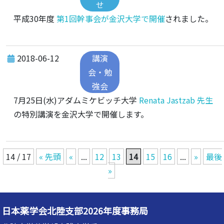
せ
平成30年度
第1回幹事会が金沢大学で開催
されました。
2018-06-12
講演
会・勉
強会
7月25日(水)アダムミケビッチ大学
Renata Jastzab 先生
の特別講演を金沢大学で開催します。
14 / 17
« 先頭
«
...
12
13
14
15
16
...
»
最後
»
日本薬学会北陸支部2026年度事務局